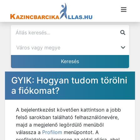
GYIK: Hogyan tudom törölni
a fiókomat?
A bejelentkezést követően kattintson a jobb
felső sarokban található felhasználónevére,
majd a megjelenő legördülő menüből
válassza a
Profilom
menüpontot. A
profiloldalon görgessen az oldal aljára, ahol