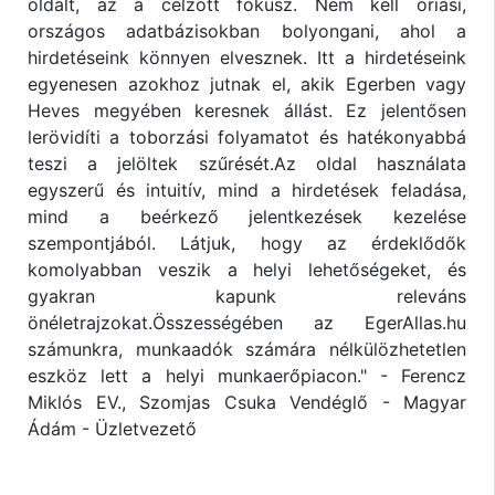
oldalt, az a célzott fókusz. Nem kell óriási,
országos adatbázisokban bolyongani, ahol a
hirdetéseink könnyen elvesznek. Itt a hirdetéseink
egyenesen azokhoz jutnak el, akik Egerben vagy
Heves megyében keresnek állást. Ez jelentősen
lerövidíti a toborzási folyamatot és hatékonyabbá
teszi a jelöltek szűrését.Az oldal használata
egyszerű és intuitív, mind a hirdetések feladása,
mind a beérkező jelentkezések kezelése
szempontjából. Látjuk, hogy az érdeklődők
komolyabban veszik a helyi lehetőségeket, és
gyakran kapunk releváns
önéletrajzokat.Összességében az EgerAllas.hu
számunkra, munkaadók számára nélkülözhetetlen
eszköz lett a helyi munkaerőpiacon." - Ferencz
Miklós EV., Szomjas Csuka Vendéglő - Magyar
Ádám - Üzletvezető