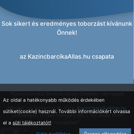
Sok sikert és eredményes toborzást kívánunk
Önnek!
az
KazincbarcikaAllas.hu csapata
"Kazincbarcika, Borsod-Abaúj-Zemplén vármegyei
Az oldal a hatékonyabb működés érdekében
régió állásportálja"
Minden jog fentartva © 2026.
KazincbarcikaAllas.hu
sütiket(cookie) használ. További információkért olvassa
Üzemeltető: IT-Nav Hungary Kft. | "Az elsők közé
navigáljuk!"
el a
süti tájékoztatót!