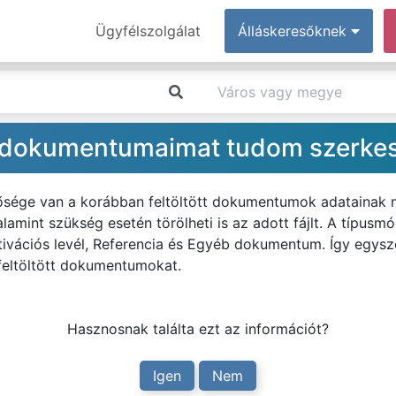
Ügyfélszolgálat
Álláskeresőknek
tt dokumentumaimat tudom szerkes
etősége van a korábban feltöltött dokumentumok adatainak
alamint szükség esetén törölheti is az adott fájlt. A típusm
tivációs levél, Referencia és Egyéb dokumentum. Így egysz
 feltöltött dokumentumokat.
Hasznosnak találta ezt az információt?
Igen
Nem