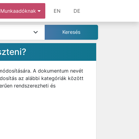
Munkaadóknak
EN
DE
zteni?
 módosítására. A dokumentum nevét
ódosítás az alábbi kategóriák között
erűen rendszerezheti és