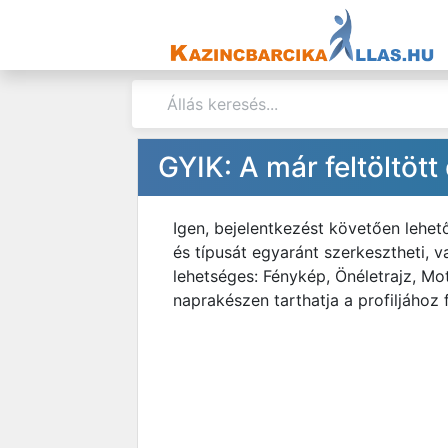
GYIK: A már feltöltö
Igen, bejelentkezést követően leh
és típusát egyaránt szerkesztheti, v
lehetséges: Fénykép, Önéletrajz, Mo
naprakészen tarthatja a profiljához