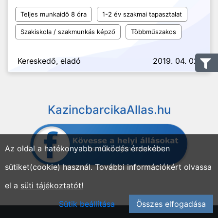
Teljes munkaidő 8 óra
1-2 év szakmai tapasztalat
Szakiskola / szakmunkás képző
Többműszakos
Kereskedő, eladó
2019. 04. 02.
KazincbarcikaAllas.hu
Az oldal a hatékonyabb működés érdekében
sütiket(cookie) használ. További információkért olvassa
el a
süti tájékoztatót!
Sütik beállítása
Összes elfogadása