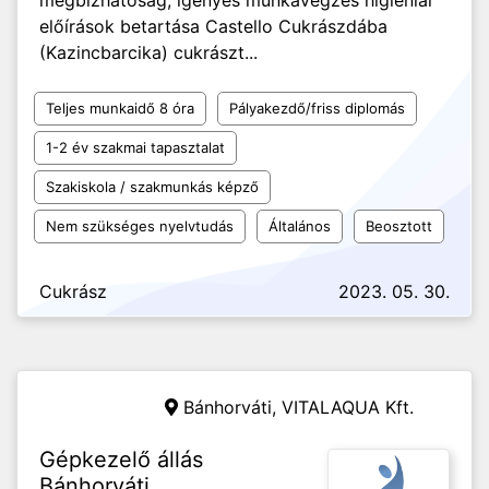
megbízhatóság, igényes munkavégzés higiéniai
előírások betartása Castello Cukrászdába
(Kazincbarcika) cukrászt...
Teljes munkaidő 8 óra
Pályakezdő/friss diplomás
1-2 év szakmai tapasztalat
Szakiskola / szakmunkás képző
Nem szükséges nyelvtudás
Általános
Beosztott
Cukrász
2023. 05. 30.
Bánhorváti,
VITALAQUA Kft.
Gépkezelő állás
Bánhorváti