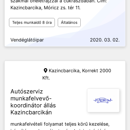
szakmai önéletrajzzal a cukrászdában. Cím:
Kazincbarcika, Móricz zs. tér 11.
Teljes munkaidő 8 óra
Általános
Vendéglátóipar
2020. 03. 02.
Kazincbarcika,
Korrekt 2000
Kft.
Autószerviz
munkafelvevő-
koordinátor állás
Kazincbarcikán
munkafelvételi folyamat teljes körű kezelése,