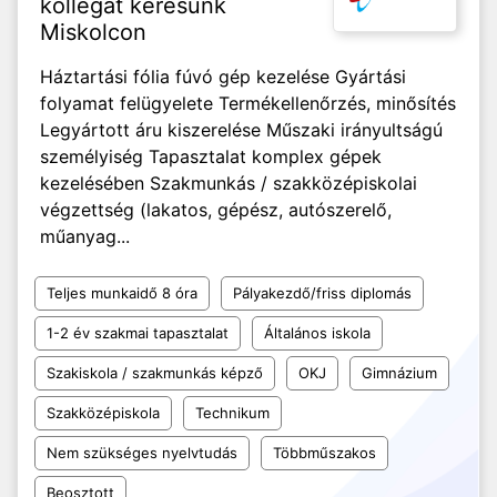
kollégát keresünk
Miskolcon
Háztartási fólia fúvó gép kezelése Gyártási
folyamat felügyelete Termékellenőrzés, minősítés
Legyártott áru kiszerelése Műszaki irányultságú
személyiség Tapasztalat komplex gépek
kezelésében Szakmunkás / szakközépiskolai
végzettség (lakatos, gépész, autószerelő,
műanyag...
Teljes munkaidő 8 óra
Pályakezdő/friss diplomás
1-2 év szakmai tapasztalat
Általános iskola
Szakiskola / szakmunkás képző
OKJ
Gimnázium
Szakközépiskola
Technikum
Nem szükséges nyelvtudás
Többműszakos
Beosztott