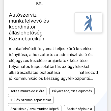
Kft.
Autószerviz
munkafelvevő és
koordinátor
álláslehetőség
Kazincbarcikán
munkafelvételi folyamat teljes körű kezelése,
irányítása, a hozzátartozó adminisztráció és
előjegyzés kezelése árajánlatok készítése
folyamatos kapcsolattartás az ügyfelekkel
alkatrészellátás biztosítása határozott,
jó kommunikációs készség ügyfélközpontú...
Teljes munkaidő 8 óra
Pályakezdő/friss diplomás
1-2 év szakmai tapasztalat
Szakiskola / szakmunkás képző
Szakközépiskola