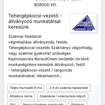
BORSOD Kft.
Tehergépkocsi-vezető -
állványozó munkatársat
keresünk
Szakmai feladatok
végrehajtása: állványozás, festés.
Tehergépkocsi-vezetés Szakirányú végzettség,
vagy szakmai gyakorlat szükséges.
Kazincbarcika BorsodChem területén történő
munkavégzésre keresünk állványozó, festő
- tehergépkocsi-vezető / targoncás
munkatársakat. Alkalmazotti...
Teljes munkaidő 8 óra
2-4 év szakmai tapasztalat
Általános iskola
Szakiskola / szakmunkás képző
OKJ
Nem szükséges nyelvtudás
Általános